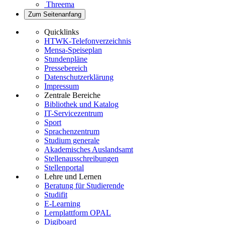
Threema
Zum Seitenanfang
Quicklinks
HTWK-Telefonverzeichnis
Mensa-Speiseplan
Stundenpläne
Pressebereich
Datenschutzerklärung
Impressum
Zentrale Bereiche
Bibliothek und Katalog
IT-Servicezentrum
Sport
Sprachenzentrum
Studium generale
Akademisches Auslandsamt
Stellenausschreibungen
Stellenportal
Lehre und Lernen
Beratung für Studierende
Studifit
E-Learning
Lernplattform OPAL
Digiboard