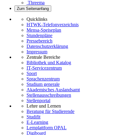
Threema
Zum Seitenanfang
Quicklinks
HTWK-Telefonverzeichnis
Mensa-Speiseplan
Stundenpläne
Pressebereich
Datenschutzerklärung
Impressum
Zentrale Bereiche
Bibliothek und Katalog
IT-Servicezentrum
Sport
Sprachenzentrum
Studium generale
Akademisches Auslandsamt
Stellenausschreibungen
Stellenportal
Lehre und Lernen
Beratung für Studierende
Studifit
E-Learning
Lernplattform OPAL
Digiboard